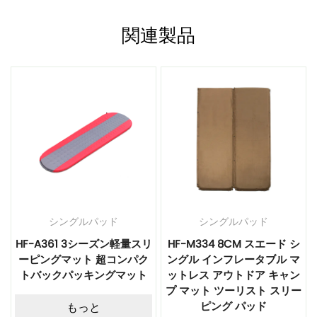
関連製品
シングルパッド
シングルパッド
ン
HF-A361 3シーズン軽量スリ
HF-M334 8CM スエード シ
ーピングマット 超コンパク
ングル インフレータブル マ
キ
トバックパッキングマット
ットレス アウトドア キャン
プ マット ツーリスト スリー
ピング パッド
もっと