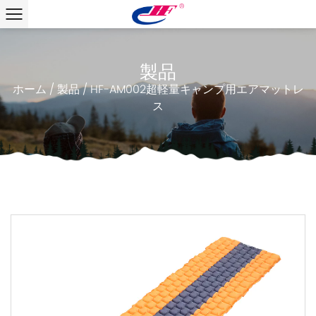
製品
ホーム
/
製品
/
HF-AM002超軽量キャンプ用エアマットレ
ス