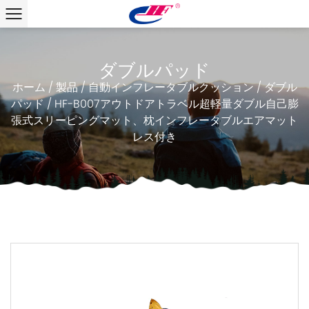
ダブルパッド
ホーム
/
製品
/
自動インフレータブルクッション
/
ダブル
パッド
/
HF-B007アウトドアトラベル超軽量ダブル自己膨
張式スリーピングマット、枕インフレータブルエアマット
レス付き